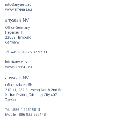
info@anyseals.eu
www.anyseals.eu
anyseals NV
Office Germany
Hagenau 1
22089 Hamburg
Germany
Tel. +49 (0)40 25 32 92 11
info@anyseals.eu
www.anyseals.eu
anyseals NV
Office Asia Pacific
21F-11, 282 Shizheng North 2nd Rd.
Xi-Tun District, Taichung City 407
Taiwan
Tel. +886 4 22515813
Mobile +886 933 580148